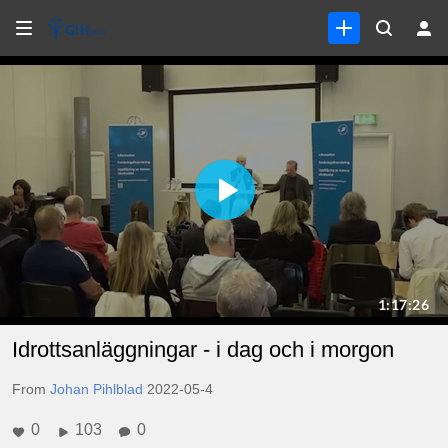
Idrottsanläggningar - i dag och i morgon
From
Johan Pihlblad
2022-05-4
0
103
0