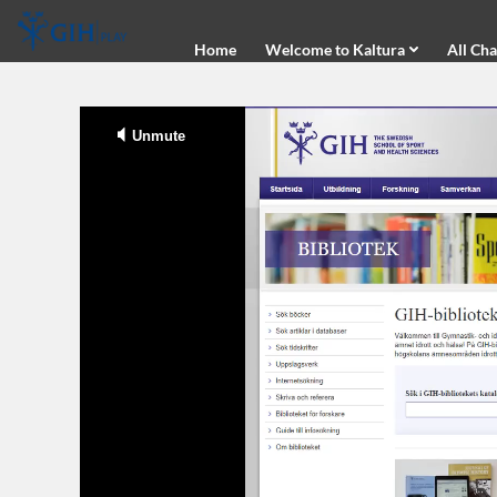
Home
Home
Welcome to Kaltura
All Ch
Welcome to Kaltura
All Channels
Styling Options
Contact us
Kaltura Learning