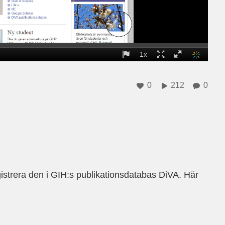
0
212
0
istrera den i GIH:s publikationsdatabas DiVA. Här